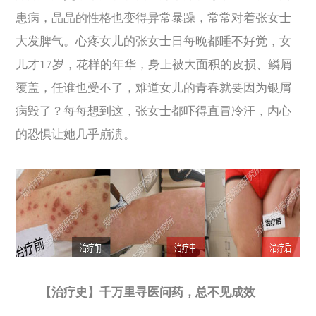
患病，晶晶的性格也变得异常暴躁，常常对着张女士
大发脾气。心疼女儿的张女士日每晚都睡不好觉，女
儿才17岁，花样的年华，身上被大面积的皮损、鳞屑
覆盖，任谁也受不了，难道女儿的青春就要因为银屑
病毁了？每每想到这，张女士都吓得直冒冷汗，内心
的恐惧让她几乎崩溃。
【治疗史】千万里寻医问药，总不见成效