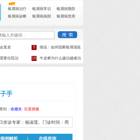
银屑病治疗
银屑病常识
银屑病预防
银屑病诊断
银屑病病因
银屑病危害
会复发
5
细说：如何阻断银屑漫延
需要住院治
10
牛皮癣为什么越治越难治
子手
章到：
收藏夹
-
百度搜藏
坐诊专家：杨淑莲。门诊时间：周一至周日，8:00~18:00。
点击在线咨询
。
病例解析
|
在线咨询