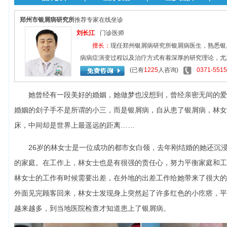
郑州市银屑病研究所
推荐专家在线坐诊
刘长江
门诊医师
擅长：
现任郑州银屑病研究所银屑病医生，熟悉银
病病症演变过程以及治疗方式有着深厚的研究理论，尤其
(已有
1225
人咨询)
0371-551
她曾经有一段美好的婚姻，她做梦也没想到，曾经亲密无间的爱
婚姻的刽子手不是所谓的小三，而是银屑病，自从患了银屑病，林女
床，中间却是世界上最遥远的距离……
26岁的林女士是一位成功的都市女白领，去年刚结婚的她还沉浸
的家庭。在工作上，林女士也是有很强的责任心，努力平衡家庭和工
林女士的工作有时候需要出差，在外地的出差工作给她带来了很大的
外面见完顾客回来，林女士发现身上突然起了许多红色的小疙瘩，平
越来越多，到当地医院检查才知道患上了银屑病。