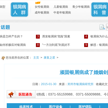
病型
女性银屑病
儿童银屑病
青少年银屑病
成年银屑病
中老年银屑病
病是怎样产生的？
3
诱发银屑病“危险”因素
4
银屑病为什么
如何积极应对银屑病
8
“一方治到底”到底好不
9
解惑：银屑病
您当前所在的位置：
主页
>
康复之星
>
顽固银屑病成了婚姻刽
日期：
2015-01-30
来源：
郑州市银屑病研究所
收藏此文
18:00。咨询热线：0371-55159988、0371-55009888。今日
临床技术
|
医疗设备
|
医护团队
|