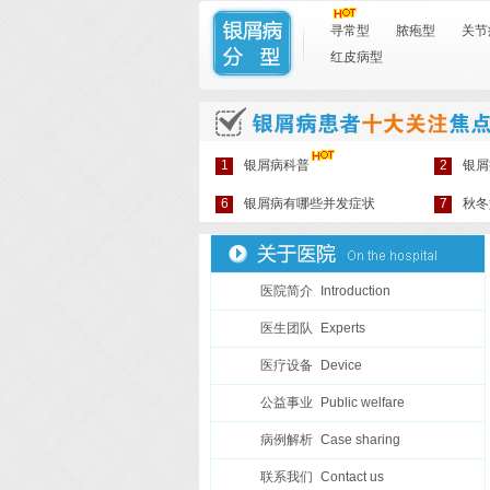
寻常型
脓疱型
关节
红皮病型
1
银屑病科普
2
银屑
6
银屑病有哪些并发症状
7
秋冬
医院简介
Introduction
医生团队
Experts
医疗设备
Device
公益事业
Public welfare
今日坐诊专家：刘长江。门诊时间：周一至周日，8:00~
病例解析
Case sharing
联系我们
Contact us