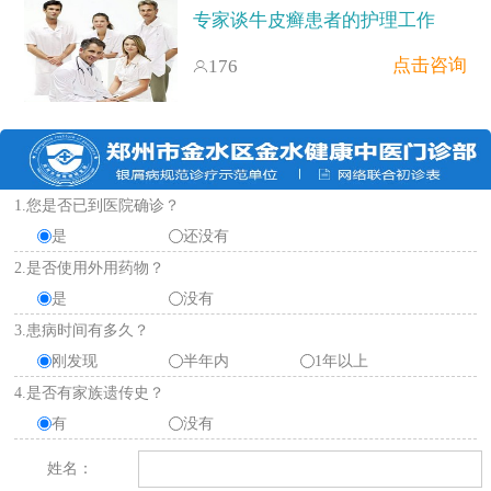
专家谈牛皮癣患者的护理工作
点击咨询
176
1.您是否已到医院确诊？
是
还没有
2.是否使用外用药物？
是
没有
3.患病时间有多久？
刚发现
半年内
1年以上
4.是否有家族遗传史？
有
没有
姓名：